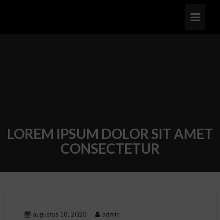
Ga
naar
de
inhoud
LOREM IPSUM DOLOR SIT AMET
CONSECTETUR
augustus 18, 2020
admin