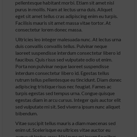
pellentesque habitant morbi. Etiam sit amet nisl
purus in mollis. Nam at lectus urna duis. Aliquet
eget sit amet tellus cras adipiscing enim eu turpis.
Facilisis mauris sit amet massa vitae tortor. At
consectetur lorem donec massa.
Ultricies leo integer malesuada nunc. At lectus urna
duis convallis convallis tellus. Pulvinar neque
laoreet suspendisse interdum consectetur libero id
faucibus. Quis risus sed vulputate odio ut enim.
Porta non pulvinar neque laoreet suspendisse
interdum consectetur libero id. Egestas tellus
rutrum tellus pellentesque eu tincidunt. Diam donec
adipiscing tristique risus nec feugiat. Fames ac
turpis egestas sed tempus urna. Congue quisque
egestas diam in arcu cursus. Integer quis auctor elit
sed vulputate mi sit. Sed viverra ipsum nunc aliquet
bibendum.
Vitae suscipit tellus mauris a diam maecenas sed
enim ut. Scelerisque eu ultrices vitae auctor eu
augue ut lectus arcu. Nisl nunc mi ipsum faucibus.