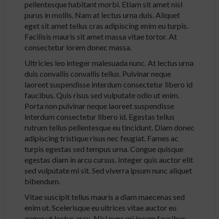
pellentesque habitant morbi. Etiam sit amet nisl
purus in mollis. Nam at lectus urna duis. Aliquet
eget sit amet tellus cras adipiscing enim eu turpis.
Facilisis mauris sit amet massa vitae tortor. At
consectetur lorem donec massa.
Ultricies leo integer malesuada nunc. At lectus urna
duis convallis convallis tellus. Pulvinar neque
laoreet suspendisse interdum consectetur libero id
faucibus. Quis risus sed vulputate odio ut enim.
Porta non pulvinar neque laoreet suspendisse
interdum consectetur libero id. Egestas tellus
rutrum tellus pellentesque eu tincidunt. Diam donec
adipiscing tristique risus nec feugiat. Fames ac
turpis egestas sed tempus urna. Congue quisque
egestas diam in arcu cursus. Integer quis auctor elit
sed vulputate mi sit. Sed viverra ipsum nunc aliquet
bibendum.
Vitae suscipit tellus mauris a diam maecenas sed
enim ut. Scelerisque eu ultrices vitae auctor eu
augue ut lectus arcu. Nisl nunc mi ipsum faucibus.