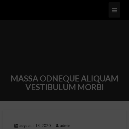
Ga
naar
de
inhoud
MASSA ODNEQUE ALIQUAM
VESTIBULUM MORBI
augustus 18, 2020
admin